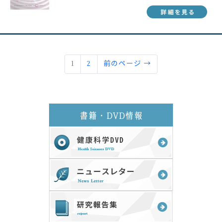
1
2
前のページ →